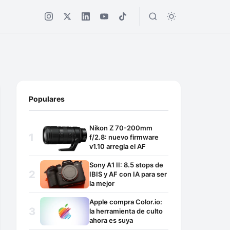
Populares
Nikon Z 70-200mm
f/2.8: nuevo firmware
v1.10 arregla el AF
Sony A1 II: 8.5 stops de
IBIS y AF con IA para ser
la mejor
Apple compra Color.io:
la herramienta de culto
ahora es suya