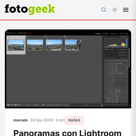
ESC
marcelo
·
24 Nov 2009
· 5 min
GUÍAS
Panoramas con Lightroom