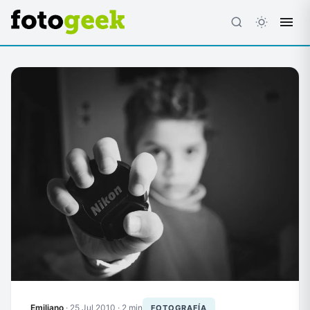
ESC
Emiliano
·
25 Jul 2010
· 2 min
FOTOGRAFÍA