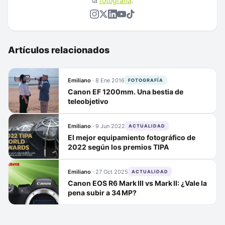
la
fotografía
.
Artículos relacionados
Emiliano
·
8 Ene 2016
FOTOGRAFÍA
Canon EF 1200mm. Una bestia de
teleobjetivo
Emiliano
·
9 Jun 2022
ACTUALIDAD
El mejor equipamiento fotográfico de
2022 según los premios TIPA
Emiliano
·
27 Oct 2025
ACTUALIDAD
Canon EOS R6 Mark III vs Mark II: ¿Vale la
pena subir a 34 MP?