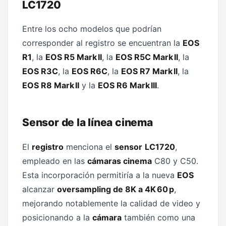
LC1720
Entre los ocho modelos que podrían
corresponder al registro se encuentran la
EOS
R1
, la
EOS R5 Mark II
, la
EOS R5C Mark II
, la
EOS R3C
, la
EOS R6C
, la
EOS R7 Mark II
, la
EOS R8 Mark II
y la
EOS R6 Mark III
.
Sensor de la línea cinema
El
registro
menciona el
sensor
LC1720
,
empleado en las
cámaras cinema
C80 y C50.
Esta incorporación permitiría a la nueva
EOS
alcanzar
oversampling de 8K a 4K 60 p
,
mejorando notablemente la calidad de video y
posicionando a la
cámara
también como una