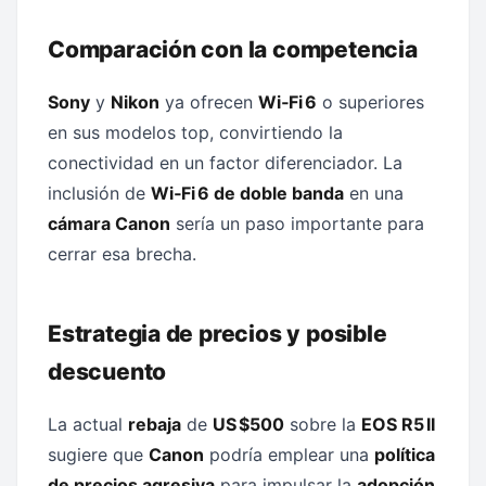
Comparación con la competencia
Sony
y
Nikon
ya ofrecen
Wi‑Fi 6
o superiores
en sus modelos top, convirtiendo la
conectividad en un factor diferenciador. La
inclusión de
Wi‑Fi 6 de doble banda
en una
cámara Canon
sería un paso importante para
cerrar esa brecha.
Estrategia de precios y posible
descuento
La actual
rebaja
de
US $500
sobre la
EOS R5 II
sugiere que
Canon
podría emplear una
política
de precios agresiva
para impulsar la
adopción