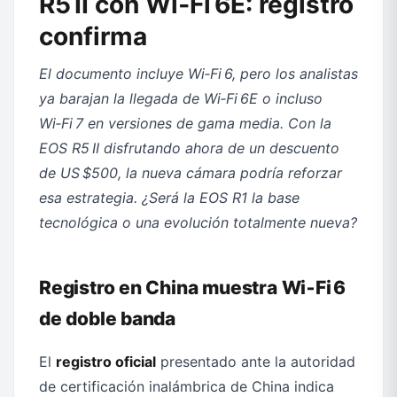
R5 II con Wi‑Fi 6E: registro
confirma
El documento incluye
Wi‑Fi 6
, pero los
analistas
ya barajan la llegada de
Wi‑Fi 6E
o incluso
Wi‑Fi 7
en versiones de gama media. Con la
EOS R5 II
disfrutando ahora de un
descuento
de US $500
, la nueva cámara podría reforzar
esa estrategia. ¿Será la
EOS R1
la base
tecnológica o una evolución totalmente nueva?
Registro en China muestra Wi‑Fi 6
de doble banda
El
registro oficial
presentado ante la autoridad
de certificación inalámbrica de China indica