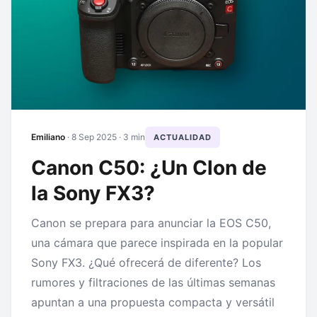
Emiliano
·
8 Sep 2025
· 3 min
ACTUALIDAD
Canon C50: ¿Un Clon de
la Sony FX3?
Canon se prepara para anunciar la EOS C50,
una cámara que parece inspirada en la popular
Sony FX3. ¿Qué ofrecerá de diferente? Los
rumores y filtraciones de las últimas semanas
apuntan a una propuesta compacta y versátil