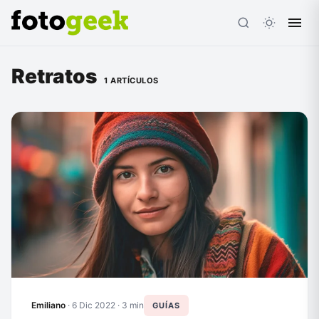
Retratos
1 ARTÍCULOS
ESC
Emiliano
·
6 Dic 2022
· 3 min
GUÍAS