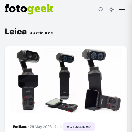
Leica
4 ARTÍCULOS
ESC
Emiliano
·
26 May 2026
· 4 min
ACTUALIDAD