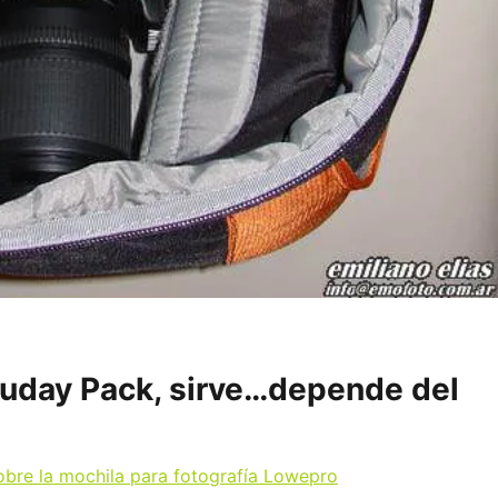
day Pack, sirve…depende del
obre la mochila para fotografía Lowepro