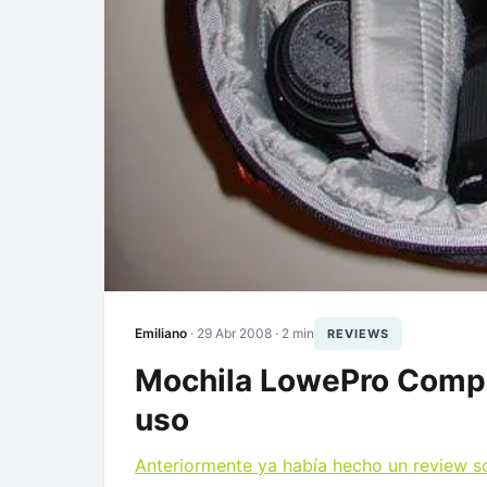
Emiliano
·
29 Abr 2008
· 2 min
REVIEWS
Mochila LowePro Compu
uso
Anteriormente ya había hecho un review s