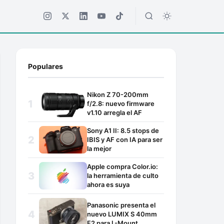
Populares
Nikon Z 70-200mm
f/2.8: nuevo firmware
v1.10 arregla el AF
Sony A1 II: 8.5 stops de
IBIS y AF con IA para ser
la mejor
Apple compra Color.io:
la herramienta de culto
ahora es suya
Panasonic presenta el
nuevo LUMIX S 40mm
F2 para L-Mount