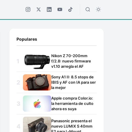
Populares
Nikon Z 70-200mm
f/2.8: nuevo firmware
v1.10 arregla el AF
Sony A1 II: 8.5 stops de
IBIS y AF con IA para ser
la mejor
Apple compra Color.io:
la herramienta de culto
ahora es suya
Panasonic presenta el
nuevo LUMIX S 40mm
F2 para L-Mount