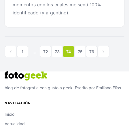
momentos con los cuales me sentí 100%
identificado (y argentino).
Paginación
Página
Página
de
1
…
72
73
74
75
76
anterior
siguiente
entradas
blog de fotografía con gusto a geek. Escrito por Emiliano Elías
NAVEGACIÓN
Inicio
Actualidad