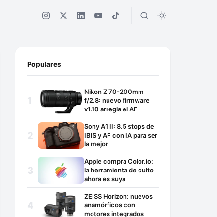
Populares
Nikon Z 70-200mm
f/2.8: nuevo firmware
v1.10 arregla el AF
Sony A1 II: 8.5 stops de
IBIS y AF con IA para ser
la mejor
Apple compra Color.io:
la herramienta de culto
ahora es suya
ZEISS Horizon: nuevos
anamórficos con
motores integrados