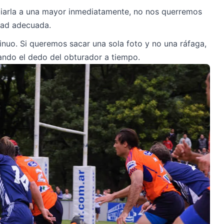
biarla a una mayor inmediatamente, no nos querremos
dad adecuada.
inuo. Si queremos sacar una sola foto y no una ráfaga,
ndo el dedo del obturador a tiempo.