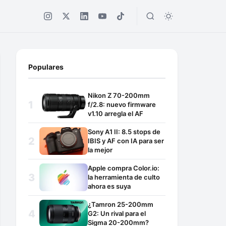
Populares
Nikon Z 70-200mm
f/2.8: nuevo firmware
v1.10 arregla el AF
Sony A1 II: 8.5 stops de
IBIS y AF con IA para ser
la mejor
Apple compra Color.io:
la herramienta de culto
ahora es suya
¿Tamron 25-200mm
G2: Un rival para el
Sigma 20-200mm?