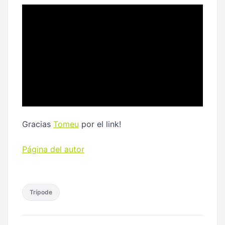
Gracias
Tomeu
por el link!
Página del autor
Trípode