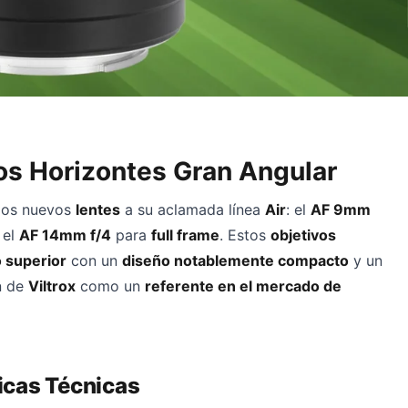
los Horizontes Gran Angular
 dos nuevos
lentes
a su aclamada línea
Air
: el
AF 9mm
 el
AF 14mm f/4
para
full frame
. Estos
objetivos
 superior
con un
diseño notablemente compacto
y un
n de
Viltrox
como un
referente en el mercado de
icas Técnicas