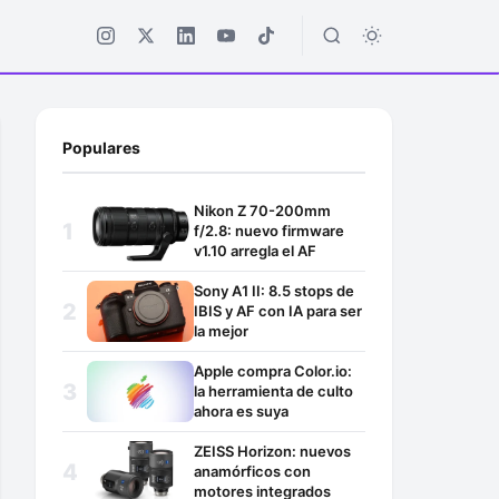
Populares
Nikon Z 70-200mm
f/2.8: nuevo firmware
v1.10 arregla el AF
Sony A1 II: 8.5 stops de
IBIS y AF con IA para ser
la mejor
Apple compra Color.io:
la herramienta de culto
ahora es suya
ZEISS Horizon: nuevos
anamórficos con
motores integrados