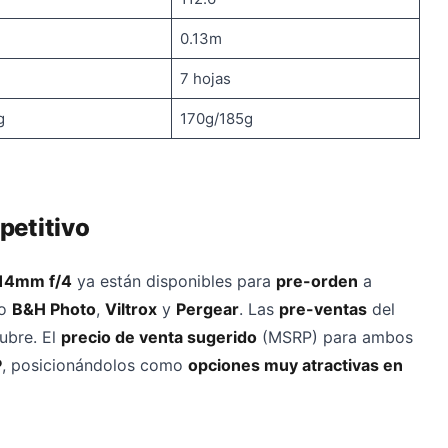
0.13m
7 hojas
g
170g/185g
petitivo
14mm f/4
ya están disponibles para
pre-orden
a
o
B&H Photo
,
Viltrox
y
Pergear
. Las
pre-ventas
del
ubre. El
precio de venta sugerido
(MSRP) para ambos
P
, posicionándolos como
opciones muy atractivas en