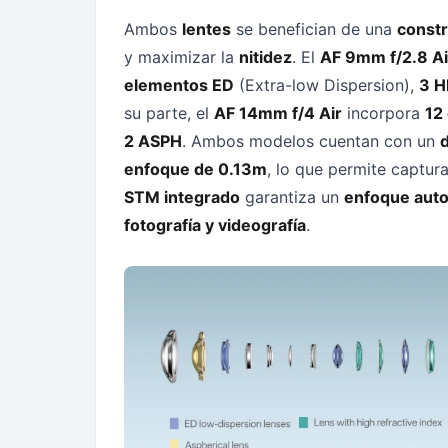
Ambos
lentes
se benefician de una
constr
y maximizar la
nitidez
. El
AF 9mm f/2.8 Ai
elementos ED
(Extra-low Dispersion),
3 H
su parte, el
AF 14mm f/4 Air
incorpora
12
2 ASPH
. Ambos modelos cuentan con un
enfoque de 0.13m
, lo que permite captur
STM integrado
garantiza un
enfoque autom
fotografía y videografía
.