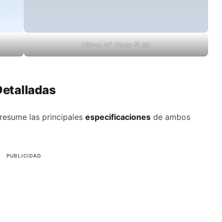
Viltrox AF 14mm f4 Air
Detalladas
 resume las principales
especificaciones
de ambos
PUBLICIDAD