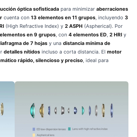
ucción óptica sofisticada
para minimizar
aberraciones
r
cuenta con
13 elementos en 11 grupos
, incluyendo
3
RI
(High Refractive Index) y
2 ASPH
(Aspherical). Por
 elementos en 9 grupos
, con
4 elementos ED
,
2 HRI
y
diafragma de 7 hojas
y una
distancia mínima de
ar
detalles nítidos
incluso a corta distancia. El
motor
ático rápido, silencioso y preciso
, ideal para