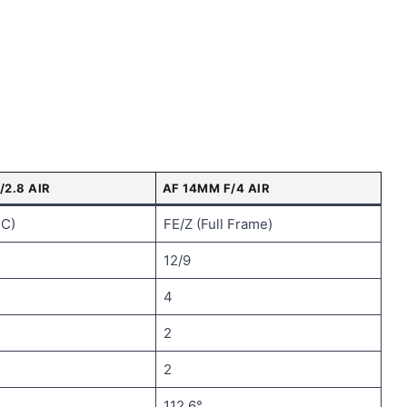
/2.8 AIR
AF 14MM F/4 AIR
-C)
FE/Z (Full Frame)
12/9
4
2
2
112.6°