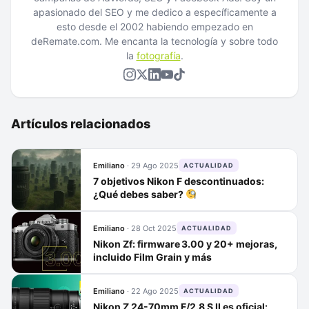
apasionado del SEO y me dedico a específicamente a
esto desde el 2002 habiendo empezado en
deRemate.com. Me encanta la tecnología y sobre todo
la
fotografía
.
Artículos relacionados
Emiliano
·
29 Ago 2025
ACTUALIDAD
7 objetivos Nikon F descontinuados:
¿Qué debes saber?
Emiliano
·
28 Oct 2025
ACTUALIDAD
Nikon Zf: firmware 3.00 y 20+ mejoras,
incluido Film Grain y más
Emiliano
·
22 Ago 2025
ACTUALIDAD
Nikon Z 24-70mm F/2.8 S II es oficial: