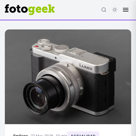
ESC
Emiliano
·
27 May 2026
· 10 min