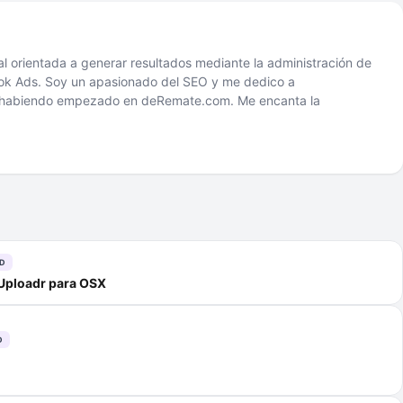
tal orientada a generar resultados mediante la administración de
 Ads. Soy un apasionado del SEO y me dedico a
2 habiendo empezado en deRemate.com. Me encanta la
D
r Uploadr para OSX
D
d