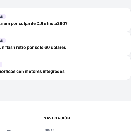
AD
na era por culpa de DJI e Insta360?
AD
un flash retro por solo 60 dólares
D
órficos con motores integrados
NAVEGACIÓN
Inicio