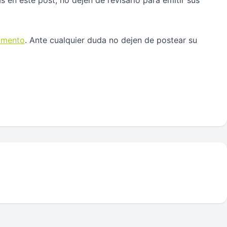
 en este post, no dejen de revisarlo para emitir sus
amento
. Ante cualquier duda no dejen de postear su