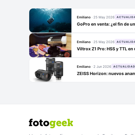
Emiliano
·
25 May 2026
ACTUALID
GoPro en venta: ¿el fin de u
Emiliano
·
25 May 2026
ACTUALID
Viltrox Z1 Pro: HSS y TTL en 
Emiliano
·
2 Jun 2026
ACTUALIDA
ZEISS Horizon: nuevos anam