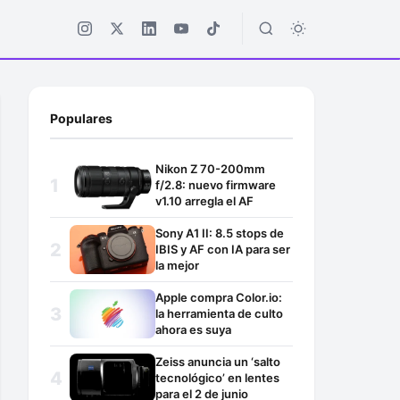
Populares
Nikon Z 70-200mm
f/2.8: nuevo firmware
v1.10 arregla el AF
Sony A1 II: 8.5 stops de
IBIS y AF con IA para ser
la mejor
Apple compra Color.io:
la herramienta de culto
ahora es suya
Zeiss anuncia un ‘salto
tecnológico’ en lentes
para el 2 de junio